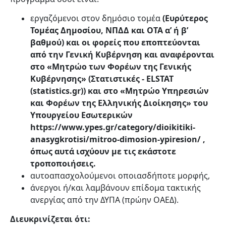
εργαζόμενοι στον δημόσιο τομέα
(Ευρύτερος
Τομέας Δημοσίου, ΝΠΔΔ και ΟΤΑ α’ ή β’
βαθμού) και οι φορείς που εποπτεύονται
από την Γενική Κυβέρνηση και αναφέρονται
στο «Μητρώο των Φορέων της Γενικής
Κυβέρνησης» (Στατιστικές -
ELSTAT
(
statistics
.
gr
)) και στο «Μητρώο Υπηρεσιών
και Φορέων της Ελληνικής Διοίκησης» του
Υπουργείου Εσωτερικών
https
://
www
.
ypes
.
gr
/
category
/
dioikitiki
-
anasygkrotisi
/
mitroo
-
dimosion
-
ypiresion
/ ,
όπως αυτά ισχύουν με τις εκάστοτε
τροποποιήσεις.
αυτοαπασχολούμενοι οποιασδήποτε μορφής,
άνεργοι ή/και λαμβάνουν επίδομα τακτικής
ανεργίας από την ΔΥΠΑ (πρώην ΟΑΕΔ).
Διευκρινίζεται ότι: